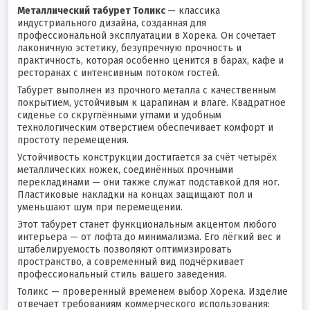
Металлический табурет Толикс
— классика
индустриального дизайна, созданная для
профессиональной эксплуатации в Хорека. Он сочетает
лаконичную эстетику, безупречную прочность и
практичность, которая особенно ценится в барах, кафе и
ресторанах с интенсивным потоком гостей.
Табурет выполнен из прочного металла с качественным
покрытием, устойчивым к царапинам и влаге. Квадратное
сиденье со скруглёнными углами и удобным
технологическим отверстием обеспечивает комфорт и
простоту перемещения.
Устойчивость конструкции достигается за счёт четырёх
металлических ножек, соединённых прочными
перекладинами — они также служат подставкой для ног.
Пластиковые накладки на концах защищают пол и
уменьшают шум при перемещении.
Этот табурет станет функциональным акцентом любого
интерьера — от лофта до минимализма. Его лёгкий вес и
штабелируемость позволяют оптимизировать
пространство, а современный вид подчёркивает
профессиональный стиль вашего заведения.
Толикс — проверенный временем выбор Хорека. Изделие
отвечает требованиям коммерческого использования: